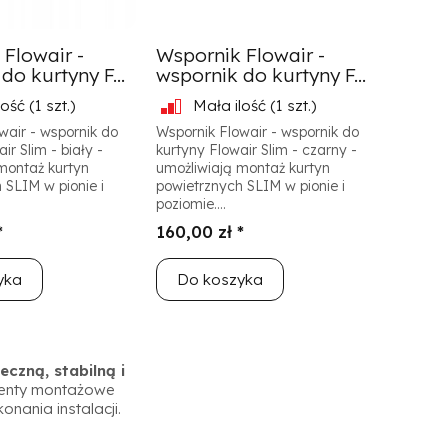
Flowair -
Wspornik Flowair -
do kurtyny F...
wspornik do kurtyny F...
lość
(1 szt.)
Mała ilość
(1 szt.)
wair - wspornik do
Wspornik Flowair - wspornik do
ir Slim - biały -
kurtyny Flowair Slim - czarny -
montaż kurtyn
umożliwiają montaż kurtyn
 SLIM w pionie i
powietrznych SLIM w pionie i
poziomie....
*
160,00 zł *
yka
Do koszyka
eczną, stabilną i
enty montażowe
nania instalacji.