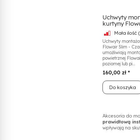
Uchwyty mon
kurtyny Flowai
Mała ilość
(
Uchwyty montażo
Flowair Slim - Cza
umożliwiają monta
powietrznej Flowai
poziomej lub pi...
160,00 zł *
Do koszyka
Akcesoria do mo
prawidłową ins
wpływają na skut