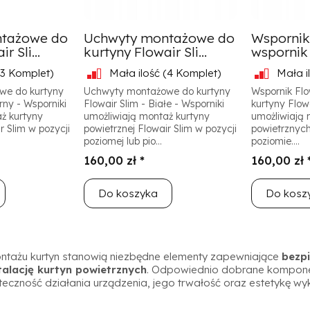
tażowe do
Uchwyty montażowe do
Wspornik 
r Sli...
kurtyny Flowair Sli...
wspornik 
3 Komplet)
Mała ilość
(4 Komplet)
Mała i
we do kurtyny
Uchwyty montażowe do kurtyny
Wspornik Flo
rny - Wsporniki
Flowair Slim - Białe - Wsporniki
kurtyny Flowa
ż kurtyny
umożliwiają montaż kurtyny
umożliwiają 
r Slim w pozycji
powietrznej Flowair Slim w pozycji
powietrznych
poziomej lub pio...
poziomie....
160,00 zł *
160,00 zł 
Do koszyka
Do kosz
ntażu kurtyn stanowią niezbędne elementy zapewniające
bezpi
talację kurtyn powietrznych
. Odpowiednio dobrane kompon
eczność działania urządzenia, jego trwałość oraz estetykę wyko