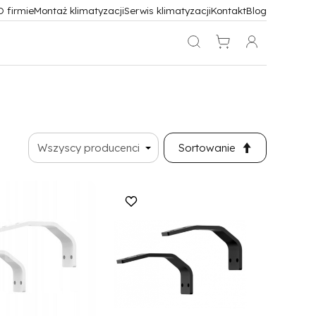
O firmie
Montaż klimatyzacji
Serwis klimatyzacji
Kontakt
Blog
Sortowanie