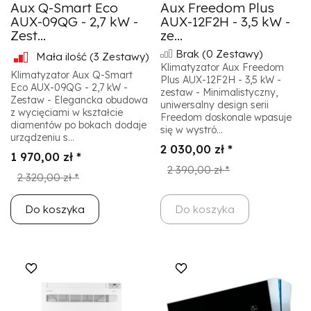
Aux Q-Smart Eco
Aux Freedom Plus
AUX-09QG - 2,7 kW -
AUX-12F2H - 3,5 kW -
Zest...
ze...
Brak
(0 Zestawy)
Mała ilość
(3 Zestawy)
Klimatyzator Aux Freedom
Klimatyzator Aux Q-Smart
Plus AUX-12F2H - 3,5 kW -
Eco AUX-09QG - 2,7 kW -
zestaw - Minimalistyczny,
Zestaw - Elegancka obudowa
uniwersalny design serii
z wycięciami w kształcie
Freedom doskonale wpasuje
diamentów po bokach dodaje
się w wystró...
urządzeniu s...
2 030,00 zł *
1 970,00 zł *
2 390,00 zł *
2 320,00 zł *
Do koszyka
Do koszyka