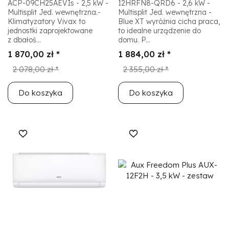
ACP-09CH25AEVIs - 2,5 kW -
12HRFN8-QRD6 - 2,6 kW -
Multisplit Jed. wewnętrzna.-
Multisplit Jed. wewnętrzna -
Klimatyzatory Vivax to
Blue XT wyróżnia cicha praca,
jednostki zaprojektowane
to idealne urządzenie do
z dbałoś...
domu. P...
1 870,00 zł *
1 884,00 zł *
2 078,00 zł *
2 355,00 zł *
Do koszyka
Do koszyka