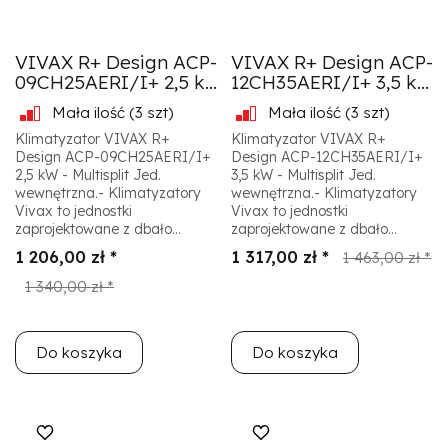
VIVAX R+ Design ACP-
VIVAX R+ Design ACP-
09CH25AERI/I+ 2,5 k...
12CH35AERI/I+ 3,5 k...
Mała ilość
(3 szt)
Mała ilość
(3 szt)
Klimatyzator VIVAX R+
Klimatyzator VIVAX R+
Design ACP-09CH25AERI/I+
Design ACP-12CH35AERI/I+
2,5 kW - Multisplit Jed.
3,5 kW - Multisplit Jed.
wewnętrzna.- Klimatyzatory
wewnętrzna.- Klimatyzatory
Vivax to jednostki
Vivax to jednostki
zaprojektowane z dbało...
zaprojektowane z dbało...
1 206,00 zł *
1 317,00 zł *
1 463,00 zł *
1 340,00 zł *
Do koszyka
Do koszyka