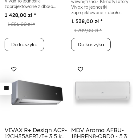
Vivax to jednostki
wewnętrzna.- Klimatyzatory
zaprojektowane z dbało...
Vivax to jednostki
zaprojektowane z dbało...
1 428,00 zł *
1 538,00 zł *
1 586,00 zł *
1 709,00 zł *
Do koszyka
Do koszyka
VIVAX R+ Design ACP-
MDV Aroma AFBU-
12CH35AERI/I+ 3,5 k...
18HRFN8-QRD0 - 5,3