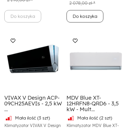
2 078,00 zł *
Do koszyka
Do koszyka
VIVAX V Design ACP-
MDV Blue XT-
09CH25AEVIs - 2,5 kW
12HRFN8-QRD6 - 3,5
...
kW - Mult...
Mała ilość
(3 szt)
Mała ilość
(2 szt)
Klimatyzator VIVAX V Design
Klimatyzator MDV Blue XT-