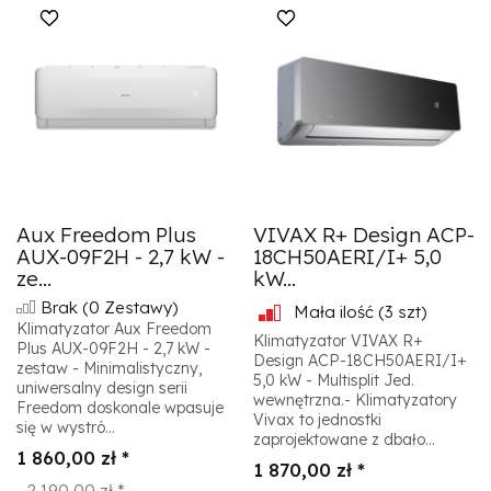
Aux Freedom Plus
VIVAX R+ Design ACP-
AUX-09F2H - 2,7 kW -
18CH50AERI/I+ 5,0
ze...
kW...
Brak
(0 Zestawy)
Mała ilość
(3 szt)
Klimatyzator Aux Freedom
Klimatyzator VIVAX R+
Plus AUX-09F2H - 2,7 kW -
Design ACP-18CH50AERI/I+
zestaw - Minimalistyczny,
5,0 kW - Multisplit Jed.
uniwersalny design serii
wewnętrzna.- Klimatyzatory
Freedom doskonale wpasuje
Vivax to jednostki
się w wystró...
zaprojektowane z dbało...
1 860,00 zł *
1 870,00 zł *
2 190,00 zł *