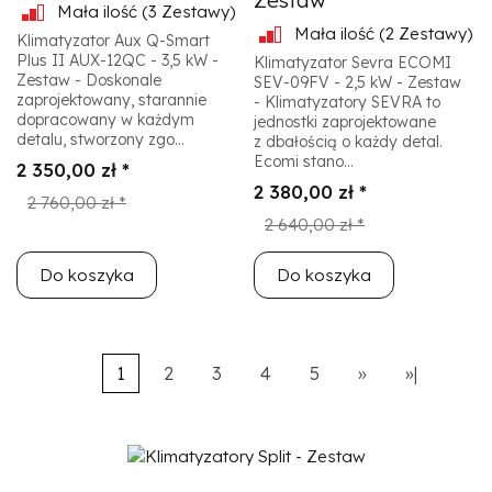
Zestaw
Mała ilość
(3 Zestawy)
Mała ilość
(2 Zestawy)
Klimatyzator Aux Q-Smart
Plus II AUX-12QC - 3,5 kW -
Klimatyzator Sevra ECOMI
Zestaw - Doskonale
SEV-09FV - 2,5 kW - Zestaw
zaprojektowany, starannie
- Klimatyzatory SEVRA to
dopracowany w każdym
jednostki zaprojektowane
detalu, stworzony zgo...
z dbałością o każdy detal.
Ecomi stano...
2 350,00 zł *
2 380,00 zł *
2 760,00 zł *
2 640,00 zł *
Do koszyka
Do koszyka
1
2
3
4
5
»
»|