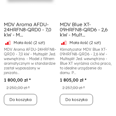
MDV Aroma AFDU-
MDV Blue XT-
24HRFN8-QRD0 - 7,0
09HRFN8-QRD6 - 2,6
kW - M...
kW - Mult...
Mała ilość
(2 szt)
Mała ilość
(2 szt)
MDV Aroma AFDU-24HRFN8-
Klimatyzator MDV Blue XT-
QRD0 - 7,0 kW - Multisplit Jed.
09HRFN8-QRD6 - 2,6 kW -
wewnętrzna. - Model z filtrem
Multisplit Jed. wewnętrzna -
aromatycznym w standardzie
Blue XT wyróżnia cicha praca,
został wyposażony w
to idealne urządzenie do
jonizato...
domu. P...
1 800,00 zł *
1 805,00 zł *
2 250,00 zł *
2 257,00 zł *
Do koszyka
Do koszyka