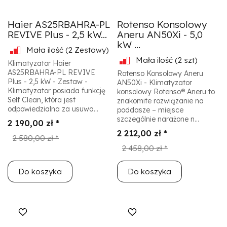
Haier AS25RBAHRA-PL
Rotenso Konsolowy
REVIVE Plus - 2,5 kW...
Aneru AN50Xi - 5,0
kW ...
Mała ilość
(2 Zestawy)
Mała ilość
(2 szt)
Klimatyzator Haier
AS25RBAHRA-PL REVIVE
Rotenso Konsolowy Aneru
Plus - 2,5 kW - Zestaw -
AN50Xi - Klimatyzator
Klimatyzator posiada funkcję
konsolowy Rotenso® Aneru to
Self Clean, która jest
znakomite rozwiązanie na
odpowiedzialna za usuwa...
poddasze – miejsce
szczególnie narażone n...
2 190,00 zł *
2 212,00 zł *
2 580,00 zł *
2 458,00 zł *
Do koszyka
Do koszyka