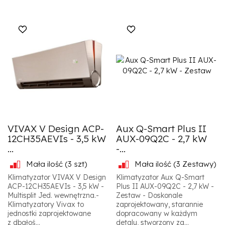
VIVAX V Design ACP-
Aux Q-Smart Plus II
12CH35AEVIs - 3,5 kW
AUX-09Q2C - 2,7 kW
...
-...
Mała ilość
(3 szt)
Mała ilość
(3 Zestawy)
Klimatyzator VIVAX V Design
Klimatyzator Aux Q-Smart
ACP-12CH35AEVIs - 3,5 kW -
Plus II AUX-09Q2C - 2,7 kW -
Multisplit Jed. wewnętrzna.-
Zestaw - Doskonale
Klimatyzatory Vivax to
zaprojektowany, starannie
jednostki zaprojektowane
dopracowany w każdym
z dbałoś...
detalu, stworzony zg...