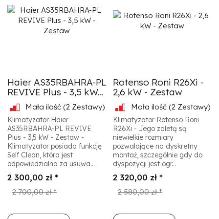
Haier AS35RBAHRA-PL
Rotenso Roni R26Xi -
REVIVE Plus - 3,5 kW...
2,6 kW - Zestaw
Mała ilość
(2 Zestawy)
Mała ilość
(2 Zestawy)
Klimatyzator Haier
Klimatyzator Rotenso Roni
AS35RBAHRA-PL REVIVE
R26Xi - Jego zaletą są
Plus - 3,5 kW - Zestaw -
niewielkie rozmiary
Klimatyzator posiada funkcję
pozwalające na dyskretny
Self Clean, która jest
montaż, szczególnie gdy do
odpowiedzialna za usuwa...
dyspozycji jest ogr...
2 300,00 zł *
2 320,00 zł *
2 700,00 zł *
2 580,00 zł *