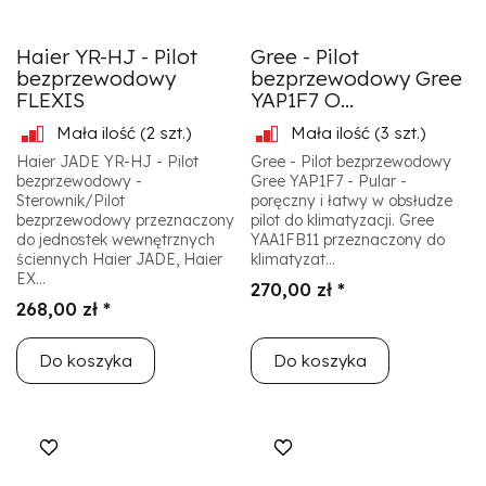
Haier YR-HJ - Pilot
Gree - Pilot
bezprzewodowy
bezprzewodowy Gree
FLEXIS
YAP1F7 O...
Mała ilość
(2 szt.)
Mała ilość
(3 szt.)
Haier JADE YR-HJ - Pilot
Gree - Pilot bezprzewodowy
bezprzewodowy -
Gree YAP1F7 - Pular -
Sterownik/Pilot
poręczny i łatwy w obsłudze
bezprzewodowy przeznaczony
pilot do klimatyzacji. Gree
do jednostek wewnętrznych
YAA1FB11 przeznaczony do
ściennych Haier JADE, Haier
klimatyzat...
EX...
270,00 zł *
268,00 zł *
Do koszyka
Do koszyka