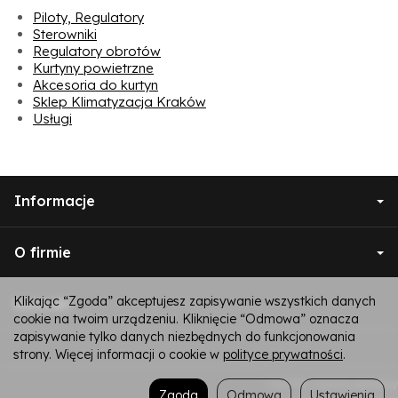
Piloty, Regulatory
Sterowniki
Regulatory obrotów
Kurtyny powietrzne
Akcesoria do kurtyn
Sklep Klimatyzacja Kraków
Usługi
Informacje
O firmie
Klikając “Zgoda” akceptujesz zapisywanie wszystkich danych
Kontakt
cookie na twoim urządzeniu. Kliknięcie “Odmowa” oznacza
zapisywanie tylko danych niezbędnych do funkcjonowania
strony. Więcej informacji o cookie w
polityce prywatności
.
*) brutto +
koszty dostawy
Zgoda
Odmowa
Ustawienia