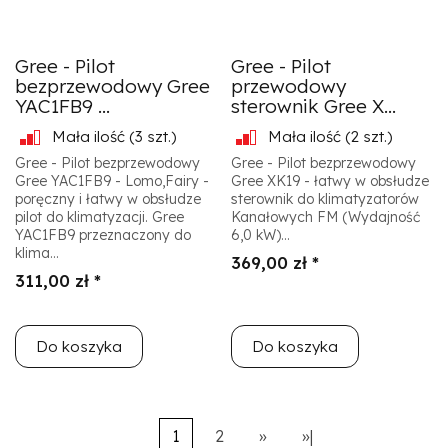
Gree - Pilot
Gree - Pilot
bezprzewodowy Gree
przewodowy
YAC1FB9 ...
sterownik Gree X...
Mała ilość
(3 szt.)
Mała ilość
(2 szt.)
Gree - Pilot bezprzewodowy
Gree - Pilot bezprzewodowy
Gree YAC1FB9 - Lomo,Fairy -
Gree XK19 - łatwy w obsłudze
poręczny i łatwy w obsłudze
sterownik do klimatyzatorów
pilot do klimatyzacji. Gree
Kanałowych FM (Wydajność
YAC1FB9 przeznaczony do
6,0 kW)...
klima...
369,00 zł *
311,00 zł *
Do koszyka
Do koszyka
1
2
»
»|