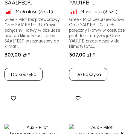
SAA1FB1F...
YAU1FB -...
Mała ilość
(3 szt.)
Mała ilość
(3 szt.)
Gree - Pilot bezprzewodowy
Gree - Pilot bezprzewodowy
Gree SAA1FB1F - U-Crown -
Gree YAU1FB - G-Tech -
poręczny i łatwy w obsłudze
poręczny i łatwy w obsłudze
pilot do klimatyzacji. Gree
pilot do klimatyzacji. Gree
SAA1FB1F przeznaczony do
YAU1FB przeznaczony do
klimat...
klimatyzato...
307,00 zł *
307,00 zł *
Do koszyka
Do koszyka