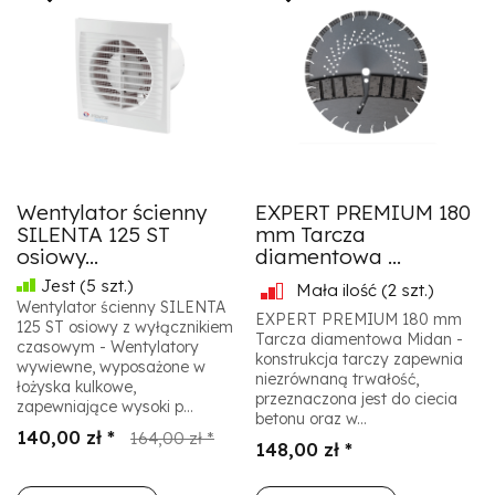
Wentylator ścienny
EXPERT PREMIUM 180
SILENTA 125 ST
mm Tarcza
osiowy...
diamentowa ...
Jest
(5 szt.)
Mała ilość
(2 szt.)
Wentylator ścienny SILENTA
EXPERT PREMIUM 180 mm
125 ST osiowy z wyłącznikiem
Tarcza diamentowa Midan -
czasowym - Wentylatory
konstrukcja tarczy zapewnia
wywiewne, wyposażone w
niezrównaną trwałość,
łożyska kulkowe,
przeznaczona jest do ciecia
zapewniające wysoki p...
betonu oraz w...
140,00 zł *
164,00 zł *
148,00 zł *