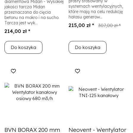
prosty stosowany w
diamentowa Midan - Wysokiej
systemach wentylacyjnych,
jakości tarcza Midan
które mają na celu redukcję
przeznaczona do cięcia
hałasu generow...
betonu na mokro i na sucho.
Tarcza jest wyk...
215,00 zł *
307,00 zł *
214,00 zł *
Do koszyka
Do koszyka
BVN BORAX 200 mm
Neovent - Wentylator