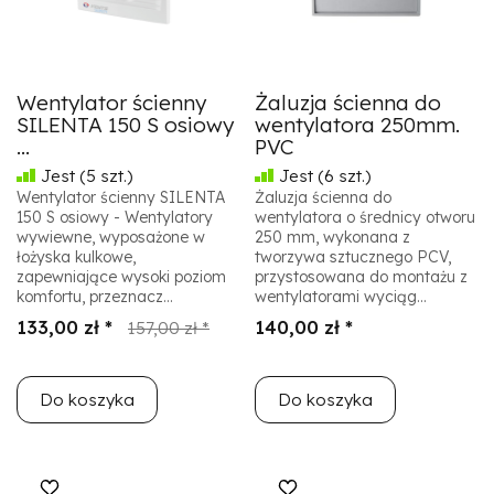
Wentylator ścienny
Żaluzja ścienna do
SILENTA 150 S osiowy
wentylatora 250mm.
...
PVC
Jest
(5 szt.)
Jest
(6 szt.)
Wentylator ścienny SILENTA
Żaluzja ścienna do
150 S osiowy - Wentylatory
wentylatora o średnicy otworu
wywiewne, wyposażone w
250 mm, wykonana z
łożyska kulkowe,
tworzywa sztucznego PCV,
zapewniające wysoki poziom
przystosowana do montażu z
komfortu, przeznacz...
wentylatorami wyciąg...
133,00 zł *
140,00 zł *
157,00 zł *
Do koszyka
Do koszyka