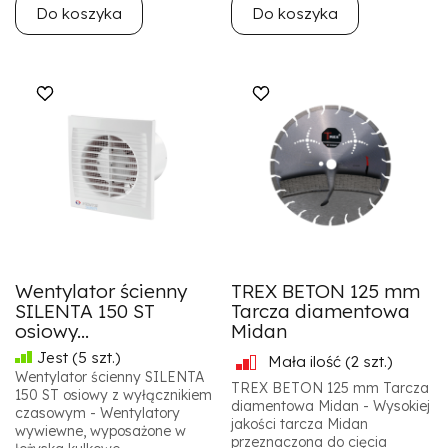
Do koszyka
Do koszyka
Wentylator ścienny
TREX BETON 125 mm
SILENTA 150 ST
Tarcza diamentowa
osiowy...
Midan
Jest
(5 szt.)
Mała ilość
(2 szt.)
Wentylator ścienny SILENTA
TREX BETON 125 mm Tarcza
150 ST osiowy z wyłącznikiem
diamentowa Midan - Wysokiej
czasowym - Wentylatory
jakości tarcza Midan
wywiewne, wyposażone w
przeznaczona do cięcia