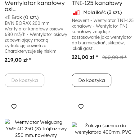
Wentylator kanałowy
TNI-125 kanałowy
osi...
Mała ilość
(3 szt.)
Brak
(0 szt.)
Neovent - Wentylator TNI-125
BVN BORAX 200 mm
kanałowy - Wentylator TNI
Wentylator kanałowy osiowy
kanałowy znajduje
680 m3/h - Wentylator osiowy
zastosowanie jako wentylator
zapewniający mocną
do biur,mieszkań, sklepów,
cyrkulację powietrza.
lokali gast...
Charakteryzuje się niskim ...
221,00 zł *
260,00 zł *
219,00 zł *
Do koszyka
Do koszyka