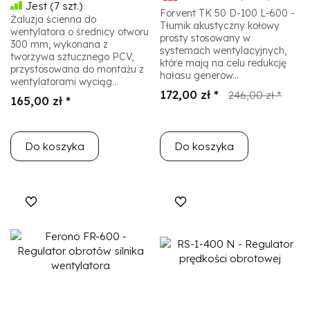
Jest
(7 szt.)
Forvent TK 50 D-100 L-600 -
Żaluzja ścienna do
Tłumik akustyczny kołowy
wentylatora o średnicy otworu
prosty stosowany w
300 mm, wykonana z
systemach wentylacyjnych,
tworzywa sztucznego PCV,
które mają na celu redukcję
przystosowana do montażu z
hałasu generow...
wentylatorami wyciąg...
172,00 zł *
246,00 zł *
165,00 zł *
Do koszyka
Do koszyka