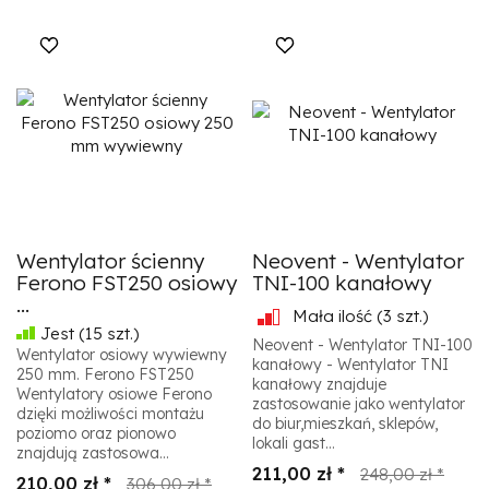
Wentylator ścienny
Neovent - Wentylator
Ferono FST250 osiowy
TNI-100 kanałowy
...
Mała ilość
(3 szt.)
Jest
(15 szt.)
Neovent - Wentylator TNI-100
Wentylator osiowy wywiewny
kanałowy - Wentylator TNI
250 mm. Ferono FST250
kanałowy znajduje
Wentylatory osiowe Ferono
zastosowanie jako wentylator
dzięki możliwości montażu
do biur,mieszkań, sklepów,
poziomo oraz pionowo
lokali gast...
znajdują zastosowa...
211,00 zł *
248,00 zł *
210,00 zł *
306,00 zł *