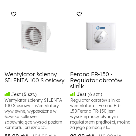
Wentylator ścienny
Ferono FR-150 -
SILENTA 100 S osiowy
Regulator obrotów
...
silnik...
Jest
(5 szt.)
Jest
(6 szt.)
Wentylator ścienny SILENTA
Regulator obrotów silnika
100 S osiowy - Wentylatory
wentylatora - Ferono FR-
wywiewne, wyposażone w
150Ferono FR-150 jest
łożyska kulkowe,
wysokiej mocy płynnym
zapewniające wysoki poziom
regulatorem prędkości, można
komfortu, przeznacz...
za jego pomocą st...
88,00 zł *
90,00 zł *