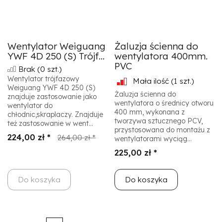
Wentylator Weiguang
Żaluzja ścienna do
YWF 4D 250 (S) Trójf...
wentylatora 400mm.
PVC
Brak
(0 szt.)
Wentylator trójfazowy
Mała ilość
(1 szt.)
Weiguang YWF 4D 250 (S)
Żaluzja ścienna do
znajduje zastosowanie jako
wentylatora o średnicy otworu
wentylator do
400 mm, wykonana z
chłodnic,skraplaczy. Znajduje
tworzywa sztucznego PCV,
też zastosowanie w went...
przystosowana do montażu z
224,00 zł *
264,00 zł *
wentylatorami wyciąg...
225,00 zł *
Do koszyka
Do koszyka