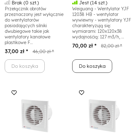
Brak
(0 szt.)
Jest
(14 szt.)
Przełącznik obrotów
Weiguang - Wentylator YJF
przeznaczony jest wyłącznie
12038 HB - wentylator
do wentylatorów
wywiewny - wentylatory YJF
posiadających silniki
charakteryzują się:
dwubiegowe takie jak
wymiarami: 120x120x38
wentylatory kanałowe
wydajnośćią: 127 m3/h, ...
plastikowe F...
70,00 zł *
82,00 zł *
37,00 zł *
46,00 zł *
Do koszyka
Do koszyka