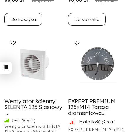
104,00 zł *
110,00 zł *
Do koszyka
Do koszyka
Wentylator ścienny
EXPERT PREMIUM
SILENTA 125 S osiowy
125xM14 Tarcza
...
diamentowa...
Jest
(5 szt.)
Mała ilość
(2 szt.)
Wentylator ścienny SILENTA
EXPERT PREMIUM 125xM14
125 S osiowy - Wentylatory