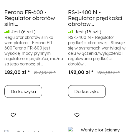
Ferono FR-600 -
RS-1-400 N -
Regulator obrotów
Regulator prędkości
silni...
obrotow...
Jest
(6 szt.)
Jest
(15 szt.)
Regulator obrotów silnika
RS-1-400 N - Regulator
wentylatora - Ferono FR-
prędkości obrotowej - Stosuje
600Ferono FR-600 jest
się w systemach wentylacji w
wysokiej mocy płynnym
celu włączenia/wyłączenia i
regulatorem prędkości, można
regulowania prędkości
za jego pomocą st...
obrotów ...
182,00 zł *
192,00 zł *
227,00 zł *
226,00 zł *
Do koszyka
Do koszyka