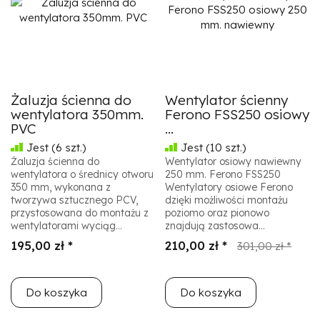
Żaluzja ścienna do
Wentylator ścienny
wentylatora 350mm.
Ferono FSS250 osiowy
PVC
...
Jest
(6 szt.)
Jest
(10 szt.)
Żaluzja ścienna do
Wentylator osiowy nawiewny
wentylatora o średnicy otworu
250 mm. Ferono FSS250
350 mm, wykonana z
Wentylatory osiowe Ferono
tworzywa sztucznego PCV,
dzięki możliwości montażu
przystosowana do montażu z
poziomo oraz pionowo
wentylatorami wyciąg...
znajdują zastosowa...
195,00 zł *
210,00 zł *
301,00 zł *
Do koszyka
Do koszyka