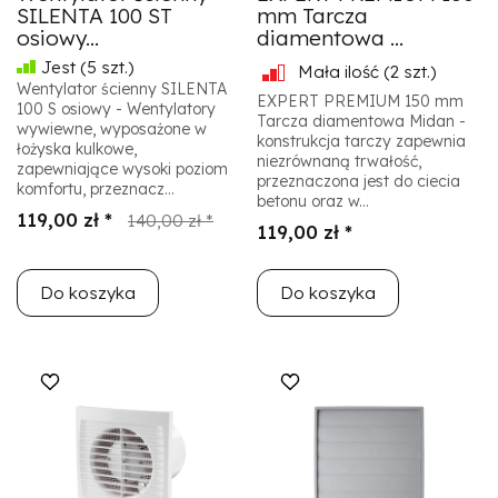
SILENTA 100 ST
mm Tarcza
osiowy...
diamentowa ...
Jest
(5 szt.)
Mała ilość
(2 szt.)
Wentylator ścienny SILENTA
EXPERT PREMIUM 150 mm
100 S osiowy - Wentylatory
Tarcza diamentowa Midan -
wywiewne, wyposażone w
konstrukcja tarczy zapewnia
łożyska kulkowe,
niezrównaną trwałość,
zapewniające wysoki poziom
przeznaczona jest do ciecia
komfortu, przeznacz...
betonu oraz w...
119,00 zł *
140,00 zł *
119,00 zł *
Do koszyka
Do koszyka