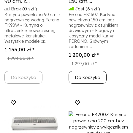
90 cm. z...
150 cm....
Brak
(0 szt.)
Jest
(6 szt.)
Kurtyna powietrzna 90 cm. z
Ferono FK150Z Kurtyna
nagrzewnicą wodną Ferono
powietrzna 150 cm. bez
FK90W - Kurtyna o
nagrzewnicy z czujnikiem
ultracienkiej nowoczesnej,
drzwiowym - Flagowy i
metalowej konstrukcji.
klasyczny model kurtyn
Wszystkie modele pr...
FERONO. Głównym
zadaniem ...
1 155,00 zł *
1 200,00 zł *
1 794,00 zł *
1 297,00 zł *
Do koszyka
Do koszyka