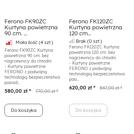
Ferono FK90ZC
Ferono FK120ZC
Kurtyna powietrzna
Kurtyna powietrzna
90 cm. ...
120 cm...
Brak
(0 szt.)
Mała ilość
(4 szt.)
Ferono FK120ZC Kurtyna
Ferono FK90ZC Kurtyna
powietrzna 120 cm. bez
powietrzna 90 cm. bez
nagrzewnicy do chłodni
nagrzewnicy do chłodni
- Kurtyny powietrzne
- Kurtyny powietrzne
FERONO z podwójną
FERONO z podwójną
technologią bezpieczeństwa
technologią bezpieczeństwa
posi...
posiad...
620,00 zł *
847,00 zł *
580,00 zł *
770,00 zł *
Do koszyka
Do koszyka