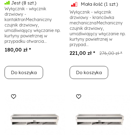
Jest
(8 szt.)
Mała ilość
(1 szt.)
Wyłącznik - włącznik
Wyłącznik - włącznik
drzwiowy -
drzwiowy - krańcówka
kontaktronMechaniczny
mechanicznaMechaniczny
czujnik drzwiowy,
czujnik drzwiowy,
umożliwiający włączanie np.
umożliwiający włączanie np.
kurtyny powietrznej w
kurtyny powietrznej w
przypadku otwarcia...
przypad...
180,00 zł *
221,00 zł *
276,00 zł *
Do koszyka
Do koszyka