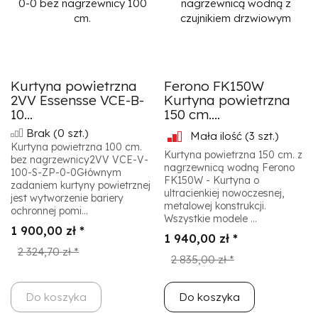
Kurtyna powietrzna
Ferono FK150W
2VV Essensse VCE-B-
Kurtyna powietrzna
10...
150 cm....
Brak
(0 szt.)
Mała ilość
(3 szt.)
Kurtyna powietrzna 100 cm.
Kurtyna powietrzna 150 cm. z
bez nagrzewnicy2VV VCE-V-
nagrzewnicą wodną Ferono
100-S-ZP-0-0Głównym
FK150W - Kurtyna o
zadaniem kurtyny powietrznej
ultracienkiej nowoczesnej,
jest wytworzenie bariery
metalowej konstrukcji.
ochronnej pomi...
Wszystkie modele ...
1 900,00 zł *
1 940,00 zł *
2 324,70 zł *
2 835,00 zł *
Do koszyka
Do koszyka