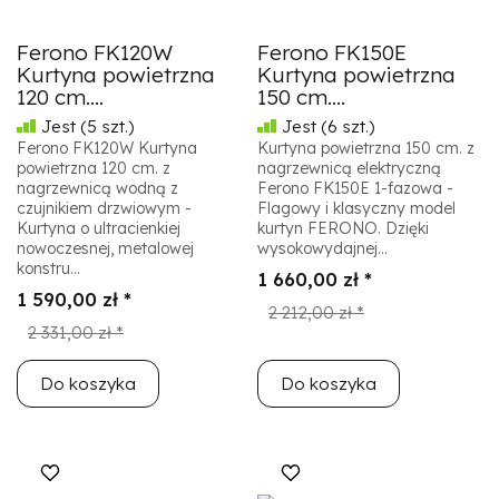
Ferono FK120W
Ferono FK150E
Kurtyna powietrzna
Kurtyna powietrzna
120 cm....
150 cm....
Jest
(5 szt.)
Jest
(6 szt.)
Ferono FK120W Kurtyna
Kurtyna powietrzna 150 cm. z
powietrzna 120 cm. z
nagrzewnicą elektryczną
nagrzewnicą wodną z
Ferono FK150E 1-fazowa -
czujnikiem drzwiowym -
Flagowy i klasyczny model
Kurtyna o ultracienkiej
kurtyn FERONO. Dzięki
nowoczesnej, metalowej
wysokowydajnej...
konstru...
1 660,00 zł *
1 590,00 zł *
2 212,00 zł *
2 331,00 zł *
Do koszyka
Do koszyka