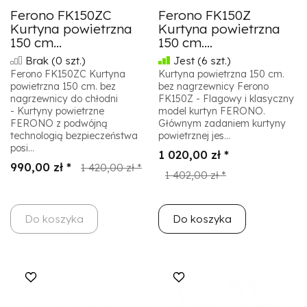
Ferono FK150ZC
Ferono FK150Z
Kurtyna powietrzna
Kurtyna powietrzna
150 cm...
150 cm....
Brak
(0 szt.)
Jest
(6 szt.)
Ferono FK150ZC Kurtyna
Kurtyna powietrzna 150 cm.
powietrzna 150 cm. bez
bez nagrzewnicy Ferono
nagrzewnicy do chłodni
FK150Z - Flagowy i klasyczny
- Kurtyny powietrzne
model kurtyn FERONO.
FERONO z podwójną
Głównym zadaniem kurtyny
technologią bezpieczeństwa
powietrznej jes...
posi...
1 020,00 zł *
990,00 zł *
1 420,00 zł *
1 402,00 zł *
Do koszyka
Do koszyka