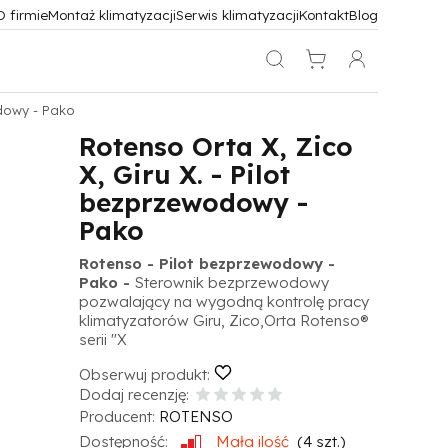
O firmie
Montaż klimatyzacji
Serwis klimatyzacji
Kontakt
Blog
odowy - Pako
Rotenso Orta X, Zico
X, Giru X. - Pilot
bezprzewodowy -
Pako
Rotenso - Pilot bezprzewodowy -
Pako -
Sterownik bezprzewodowy
pozwalający na wygodną kontrolę pracy
klimatyzatorów Giru, Zico,Orta Rotenso®
serii "X
Obserwuj produkt:
Dodaj recenzję:
Producent:
ROTENSO
Dostępność:
Mała ilość
(
4
szt.)