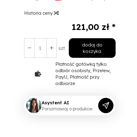
Historia ceny
121,00 zł *
dodaj do
szt.
koszyka
Płatność gotówką tylko
odbiór osobisty, Przelew,
PayU, Płatność przy
odbiorze
Asystent AI
P
o
r
o
z
m
a
w
i
a
j
o
p
r
o
d
u
k
c
i
e