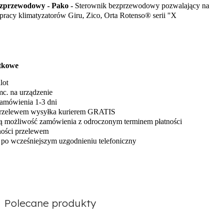
bezprzewodowy - Pako -
Sterownik bezprzewodowy pozwalający na
pracy klimatyzatorów Giru, Zico, Orta Rotenso® serii "X
tkowe
lot
mc. na urządzenie
zamówienia 1-3 dni
 przelewem wysyłka kurierem GRATIS
ają możliwość zamówienia z odroczonym terminem płatności
ności przelewem
 po wcześniejszym uzgodnieniu telefoniczny
Polecane produkty