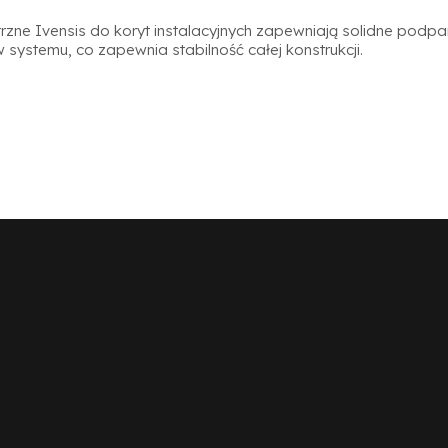
rzne Ivensis do koryt instalacyjnych zapewniają solidne podpa
 systemu, co zapewnia stabilność całej konstrukcji.