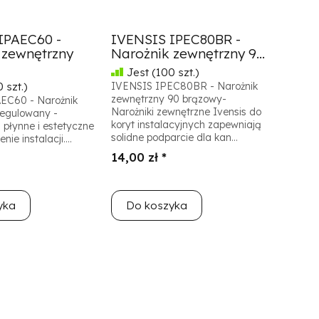
IPAEC60 -
IVENSIS IPEC80BR -
 zewnętrzny
Narożnik zewnętrzny 9...
Jest
(100 szt.)
 szt.)
IVENSIS IPEC80BR - Narożnik
zewnętrzny 90 brązowy-
EC60 - Narożnik
Narożniki zewnętrzne Ivensis do
regulowany -
koryt instalacyjnych zapewniają
 płynne i estetyczne
solidne podparcie dla kan...
ie instalacji....
14,00 zł *
yka
Do koszyka