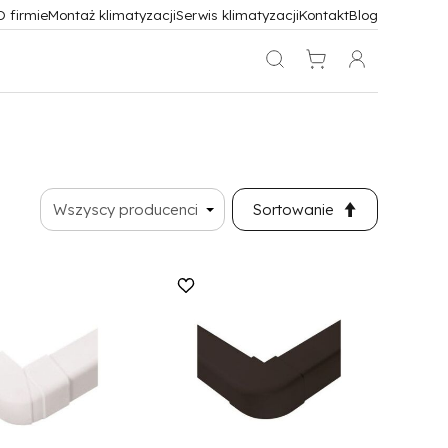
O firmie
Montaż klimatyzacji
Serwis klimatyzacji
Kontakt
Blog
Sortowanie