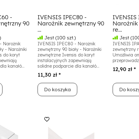
60 -
IVENSIS IPEC80 -
IVENSIS 
nętrzny 90
Narożnik zewnętrzny 90
Narożnik
...
re...
)
Jest
(100 szt.)
Jest
(100
 Narożnik
IVENSIS IPEC80 - Narożnik
IVENSIS IPA
y - Narożniki
zewnętrzny 90 biały - Narożniki
zewnętrzny 
s do koryt
zewnętrzne Ivensis do koryt
Umożliwia on
pewniają
instalacyjnych zapewniają
przeprowadzen
dla kanałó...
solidne podparcie dla kanałó...
12,90 zł *
11,30 zł *
Do koszyka
Do kosz