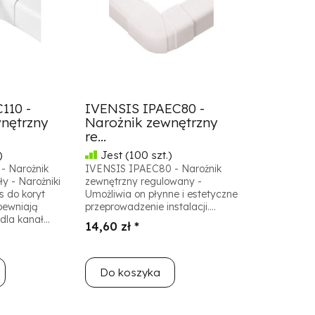
110 -
IVENSIS IPAEC80 -
nętrzny
Narożnik zewnętrzny
re...
)
Jest
(100 szt.)
- Narożnik
IVENSIS IPAEC80 - Narożnik
y - Narożniki
zewnętrzny regulowany -
s do koryt
Umożliwia on płynne i estetyczne
pewniają
przeprowadzenie instalacji....
dla kanał...
14,60 zł *
Do koszyka