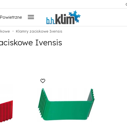
 Powietrzne
skowe
Klamry zaciskowe Ivensis
aciskowe Ivensis