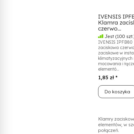
IVENSIS IPFB
Klamra zaci
czerwo...
Jest
(100 szt.
IVENSIS IPFB80 
zaciskowa czerwo
zaciskowe w insta
klimatyzacyjnych 
mocowania i łącz
elementó...
1,85 zł *
Do koszyka
Klamry zaciskowe
elementów, w szc
połączeń.