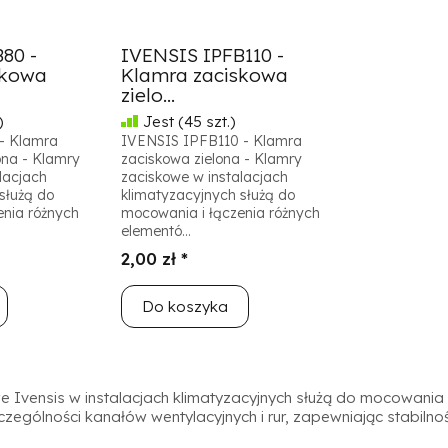
80 -
IVENSIS IPFB110 -
skowa
Klamra zaciskowa
zielo...
)
Jest
(45 szt.)
- Klamra
IVENSIS IPFB110 - Klamra
na - Klamry
zaciskowa zielona - Klamry
lacjach
zaciskowe w instalacjach
służą do
klimatyzacyjnych służą do
enia różnych
mocowania i łączenia różnych
elementó...
2,00 zł *
Do koszyka
 Ivensis w instalacjach klimatyzacyjnych służą do mocowania i
zególności kanałów wentylacyjnych i rur, zapewniając stabilnoś