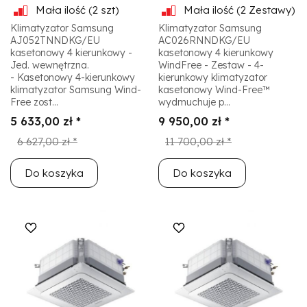
Mała ilość
(2 szt)
Mała ilość
(2 Zestawy)
Klimatyzator Samsung
Klimatyzator Samsung
AJ052TNNDKG/EU
AC026RNNDKG/EU
kasetonowy 4 kierunkowy -
kasetonowy 4 kierunkowy
Jed. wewnętrzna.
WindFree - Zestaw - 4-
- Kasetonowy 4-kierunkowy
kierunkowy klimatyzator
klimatyzator Samsung Wind-
kasetonowy Wind-Free™
Free zost...
wydmuchuje p...
5 633,00 zł *
9 950,00 zł *
6 627,00 zł *
11 700,00 zł *
Do koszyka
Do koszyka