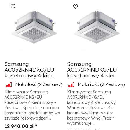
Samsung
Samsung
AC052RN4DKG/EU
AC071RNNDKG/EU
kasetonowy 4 kier...
kasetonowy 4 kier...
Mała ilość
(2 Zestawy)
Mała ilość
(2 Zestawy)
Klimatyzator Samsung
Klimatyzator Samsung
AC052RN4DKG/EU
AC071RNNDKG/EU
kasetonowy 4 kierunkowy -
kasetonowy 4 kierunkowy
Zestaw - Specjalnie dobrana
WindFree - Zestaw. - 4-
konstrukcja łopatek umożliwa
kierunkowy klimatyzator
szybsze rozprowadzeni...
kasetonowy Wind-Free™
wydmuchuje ...
12 940,00 zł *