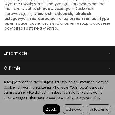
wydajne rozwiązanie klimatyzacyjne, przeznaczone do
montażu w
sufitach podwieszanych
. Doskonale
sprawdzają się w
biurach, sklepach, lokalach
usługowych, restauracjach oraz przestrzeniach typu
open space
, gdzie liczy się równomierne rozprowadzenie
powietrza i estetyka wnętrza.
Informacje
O firmie
Klikając “Zgoda” akceptujesz zapisywanie wszystkich danych
Kontakt
cookie na twoim urządzeniu. Kliknięcie “Odmowa” oznacza
zapisywanie tylko danych niezbędnych do funkcjonowania
strony. Więcej informacji o cookie w
polityce prywatności
.
*) brutto +
koszty dostawy
Zgoda
Odmowa
Ustawienia
Sklep internetowy SOTESHOP AI