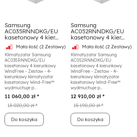
Samsung
Samsung
AC035RNNDKG/EU
AC052RNNDKG/EU
kasetonowy 4 kier...
kasetonowy 4 kier...
Mała ilość
(2 Zestawy)
Mała ilość
(2 Zestawy)
Klimatyzator Samsung
Klimatyzator Samsung
AC035RNNDKG/EU
AC052RNNDKG/EU
kasetonowy 4 kierunkowy
kasetonowy 4 kierunkowy
WindFree - Zestaw - 4-
WindFree - Zestaw - 4-
kierunkowy klimatyzator
kierunkowy klimatyzator
kasetonowy Wind-Free™
kasetonowy Wind-Free™
wydmuchuje p...
wydmuchuje p...
11 060,00 zł *
12 910,00 zł *
13 020,00 zł *
15 190,00 zł *
Do koszyka
Do koszyka