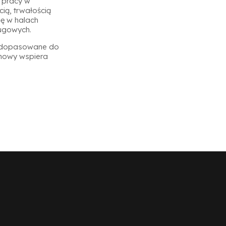
 pracy w
ią, trwałością
ę w halach
ługowych.
ie dopasowane do
chowy wspiera