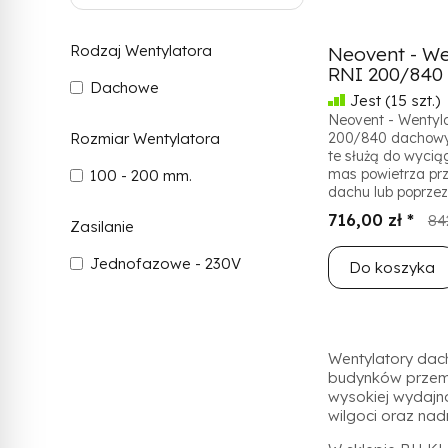
Rodzaj Wentylatora
Neovent - We
RNI 200/840
Dachowe
Jest
(15 szt.)
Neovent - Wentyl
Rozmiar Wentylatora
200/840 dachowy
te służą do wycią
mas powietrza pr
100 - 200 mm.
dachu lub poprzez 
716,00 zł *
84
Zasilanie
Jednofazowe - 230V
Do koszyka
Wentylatory dac
budynków przemy
wysokiej wydajno
wilgoci oraz na