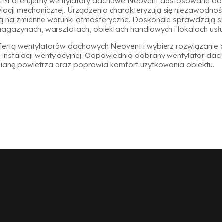
LIM oferujemy wentylatory dachowe Neovent dostosowane do
acji mechanicznej. Urządzenia charakteryzują się niezawodnośc
ą na zmienne warunki atmosferyczne. Doskonale sprawdzają si
magazynach, warsztatach, obiektach handlowych i lokalach us
ofertą wentylatorów dachowych Neovent i wybierz rozwiązan
instalacji wentylacyjnej. Odpowiednio dobrany wentylator da
anę powietrza oraz poprawia komfort użytkowania obiektu.