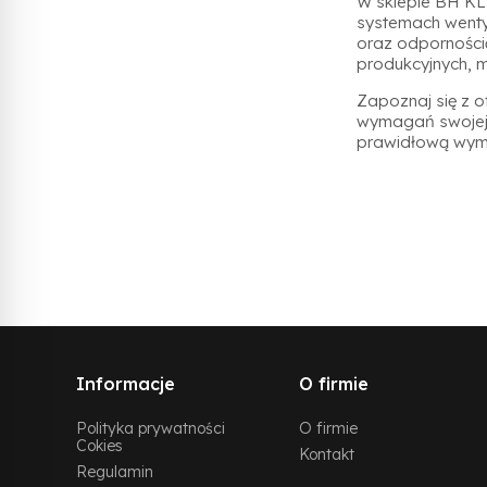
W sklepie BH K
systemach wentyl
oraz odporności
produkcyjnych, 
Zapoznaj się z 
wymagań swojej 
prawidłową wymi
Informacje
O firmie
Polityka prywatności
O firmie
Cokies
Kontakt
Regulamin