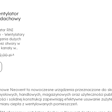
ntylator
 dachowy
ator RNI
 - Wentylatory
gania dużych
zez otwory w
kanały w...
2,00 zł *
howe Neovent to nowoczesne urządzenia przeznaczone do skut
słowych, handlowych, magazynowych oraz użyteczności public
ści i solidnej konstrukcji zapewniają efektywne usuwanie zużyt
dmiaru ciepła z wentylowanych pomieszczeń.