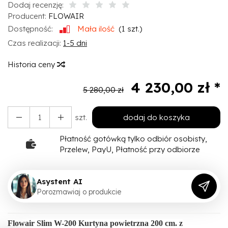
Dodaj recenzję:
Producent:
FLOWAIR
Dostępność:
Mała ilość
(
1
szt.)
Czas realizacji:
1-5 dni
Historia ceny
4 230,00 zł *
5 280,00 zł
szt.
dodaj do koszyka
Płatność gotówką tylko odbiór osobisty,
Przelew, PayU, Płatność przy odbiorze
Asystent AI
P
o
r
o
z
m
a
w
i
a
j
o
p
r
o
d
u
k
c
i
e
Flowair Slim W-200 Kurtyna powietrzna 200 cm. z