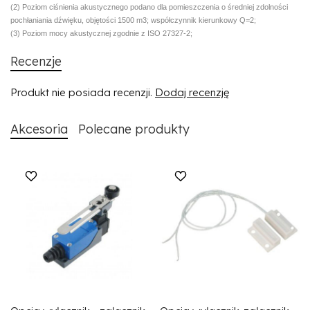
(2) Poziom ciśnienia akustycznego podano dla pomieszczenia o średniej zdolności
pochłaniania dźwięku, objętości 1500 m3; współczynnik kierunkowy Q=2;
(3) Poziom mocy akustycznej zgodnie z ISO 27327-2;
Recenzje
Produkt nie posiada recenzji.
Dodaj recenzję
Akcesoria
Polecane produkty