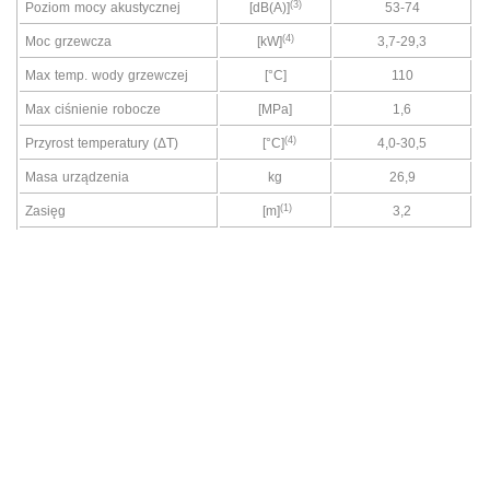
(3)
Poziom mocy akustycznej
[dB(A)]
53-74
(4)
Moc grzewcza
[kW]
3,7-29,3
Max temp. wody grzewczej
[°C]
110
Max ciśnienie robocze
[MPa]
1,6
(4)
Przyrost temperatury (ΔT)
[°C]
4,0-30,5
Masa urządzenia
kg
26,9
(1)
Zasięg
[m]
3,2