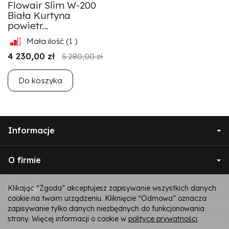
Flowair Slim W-200
Biała Kurtyna
powietr...
Mała ilość
(1 )
4 230,00 zł
5 280,00 zł
Do koszyka
Informacje
O firmie
Klikając “Zgoda” akceptujesz zapisywanie wszystkich danych
Kontakt
cookie na twoim urządzeniu. Kliknięcie “Odmowa” oznacza
zapisywanie tylko danych niezbędnych do funkcjonowania
strony. Więcej informacji o cookie w
polityce prywatności
.