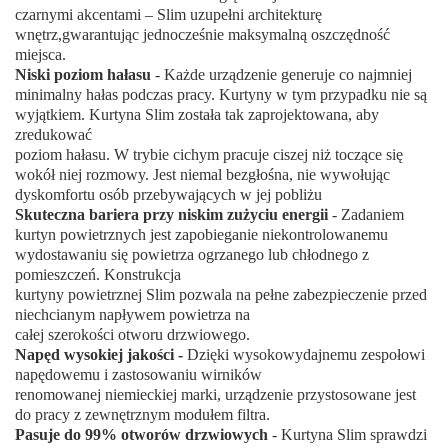
czarnymi akcentami – Slim uzupełni architekturę
wnętrz,gwarantując jednocześnie maksymalną oszczędność
miejsca.
Niski poziom hałasu
- Każde urządzenie generuje co najmniej
minimalny hałas podczas pracy. Kurtyny w tym przypadku nie są
wyjątkiem. Kurtyna Slim została tak zaprojektowana, aby
zredukować
poziom hałasu. W trybie cichym pracuje ciszej niż toczące się
wokół niej rozmowy. Jest niemal bezgłośna, nie wywołując
dyskomfortu osób przebywających w jej pobliżu
Skuteczna bariera przy niskim zużyciu energii
- Zadaniem
kurtyn powietrznych jest zapobieganie niekontrolowanemu
wydostawaniu się powietrza ogrzanego lub chłodnego z
pomieszczeń. Konstrukcja
kurtyny powietrznej Slim pozwala na pełne zabezpieczenie przed
niechcianym napływem powietrza na
całej szerokości otworu drzwiowego.
Napęd wysokiej jakości -
Dzięki wysokowydajnemu zespołowi
napędowemu i zastosowaniu wirników
renomowanej niemieckiej marki, urządzenie przystosowane jest
do pracy z zewnętrznym modułem filtra.
Pasuje do 99% otworów drzwiowych
- Kurtyna Slim sprawdzi