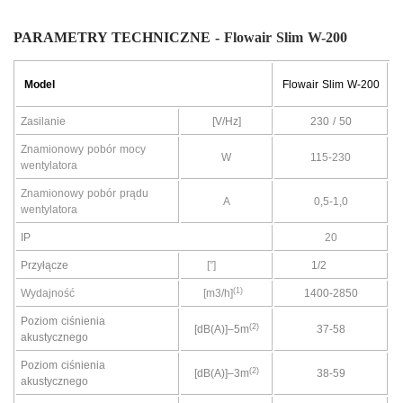
PARAMETRY TECHNICZNE -
Flowair Slim W-200
Model
Flowair Slim W-200
Zasilanie
[V/Hz]
230 / 50
Znamionowy pobór mocy
W
115-230
wentylatora
Znamionowy pobór prądu
A
0,5-1,0
wentylatora
IP
20
Przyłącze
[”]
1/2
(1)
Wydajność
[m3/h]
1400-2850
Poziom ciśnienia
(2)
[dB(A)]–5m
37-58
akustycznego
Poziom ciśnienia
(2)
[dB(A)]–3m
38-59
akustycznego