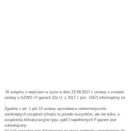
W związku z wejściem w życie w dniu 23.09.2017 r. ustawy o zmianie
ustawy o SZWO i F-gazach (Dz.U. z 2017 r. poz. 1567) informujemy że
:
Zgodnie z art. 1 pkt 10 ustawy sprzedawca niehermetycznie
zamkniętych urządzeń (chodzi tu przede wszystkim, ale nie tylko, o
urządzenia klimatyzacyjne typu „split”) napełnionych F-gazem jest
zobowiązany :
(a) jeśli sprzedaż jest dokonywana na rzecz podmiotu uprawnionego do