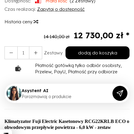
Dostępność:
Mała ilość
(
2
Zestawy)
Czas realizacji:
Zapytaj o dostepność
Historia ceny
12 730,00 zł *
14 140,00 zł
Zestawy
dodaj do koszyka
Płatność gotówką tylko odbiór osobisty,
Przelew, PayU, Płatność przy odbiorze
Asystent AI
P
o
r
o
z
m
a
w
i
a
j
o
p
r
o
d
u
k
c
i
e
Klimatyzator Fuji Electric Kasetonowy RCG22KRLB ECO o
obwodowym przepływie powietrza - 6,0 kW - zestaw