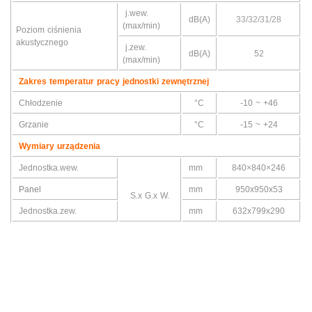
j.wew.
dB(A)
33/32/31/28
(max/min)
Poziom ciśnienia
akustycznego
j.zew.
dB(A)
52
(max/min)
Zakres temperatur pracy jednostki zewnętrznej
Chłodzenie
°C
-10 ~ +46
Grzanie
°C
-15 ~ +24
Wymiary urządzenia
Jednostka.wew.
mm
840×840×246
Panel
mm
950x950x53
S.x G.x W.
Jednostka.zew.
mm
632x799x290