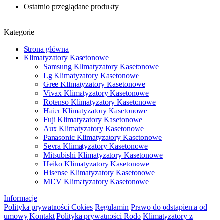
Ostatnio przeglądane produkty
Kategorie
Strona główna
Klimatyzatory Kasetonowe
Samsung Klimatyzatory Kasetonowe
Lg Klimatyzatory Kasetonowe
Gree Klimatyzatory Kasetonowe
Vivax Klimatyzatory Kasetonowe
Rotenso Klimatyzatory Kasetonowe
Haier Klimatyzatory Kasetonowe
Fuji Klimatyzatory Kasetonowe
Aux Klimatyzatory Kasetonowe
Panasonic Klimatyzatory Kasetonowe
Sevra Klimatyzatory Kasetonowe
Mitsubishi Klimatyzatory Kasetonowe
Heiko Klimatyzatory Kasetonowe
Hisense Klimatyzatory Kasetonowe
MDV Klimatyzatory Kasetonowe
Informacje
Polityka prywatności Cokies
Regulamin
Prawo do odstąpienia od
umowy
Kontakt
Polityka prywatności Rodo
Klimatyzatory z