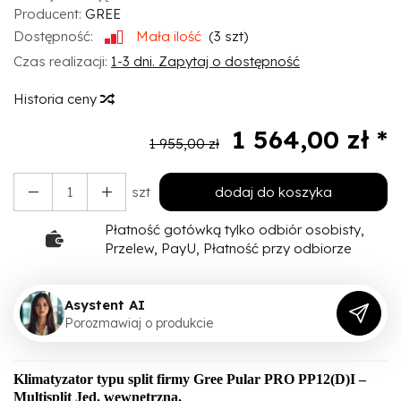
Producent:
GREE
Dostępność:
Mała ilość
(
3
szt)
Czas realizacji:
1-3 dni. Zapytaj o dostępność
Historia ceny
1 564,00 zł *
1 955,00 zł
szt
dodaj do koszyka
Płatność gotówką tylko odbiór osobisty,
Przelew, PayU, Płatność przy odbiorze
Asystent AI
P
o
r
o
z
m
a
w
i
a
j
o
p
r
o
d
u
k
c
i
e
Klimatyzator typu split firmy Gree Pular PRO
PP12
(D)I –
Multisplit Jed. wewnętrzna.