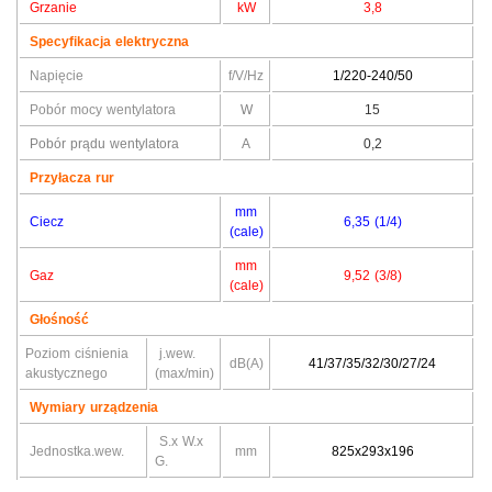
Grzanie
kW
3,8
Specyfikacja elektryczna
Napięcie
f/V/Hz
1/220-240/50
Pobór mocy wentylatora
W
15
Pobór prądu wentylatora
A
0,2
Przyłacza rur
mm
Ciecz
6,35 (1/4)
(cale)
mm
Gaz
9,52 (3/8)
(cale)
Głośność
Poziom ciśnienia
j.wew.
dB(A)
41/37/35/32/30/27/24
akustycznego
(max/min)
Wymiary urządzenia
S.x W.x
Jednostka.wew.
mm
825x293x196
G.