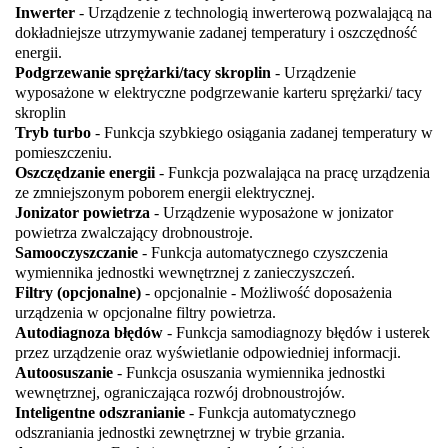
Inwerter
- Urządzenie z technologią inwerterową pozwalającą na
dokładniejsze utrzymywanie zadanej temperatury i oszczędność
energii.
Podgrzewanie sprężarki/tacy skroplin
- Urządzenie
wyposażone w elektryczne podgrzewanie karteru sprężarki/ tacy
skroplin
Tryb turbo
- Funkcja szybkiego osiągania zadanej temperatury w
pomieszczeniu.
Oszczędzanie energii
- Funkcja pozwalająca na pracę urządzenia
ze zmniejszonym poborem energii elektrycznej.
Jonizator powietrza
- Urządzenie wyposażone w jonizator
powietrza zwalczający drobnoustroje.
Samooczyszczanie
- Funkcja automatycznego czyszczenia
wymiennika jednostki wewnętrznej z zanieczyszczeń.
Filtry (opcjonalne)
- opcjonalnie - Możliwość doposażenia
urządzenia w opcjonalne filtry powietrza.
Autodiagnoza błędów
- Funkcja samodiagnozy błędów i usterek
przez urządzenie oraz wyświetlanie odpowiedniej informacji.
Autoosuszanie
- Funkcja osuszania wymiennika jednostki
wewnętrznej, ograniczająca rozwój drobnoustrojów.
Inteligentne odszranianie
- Funkcja automatycznego
odszraniania jednostki zewnętrznej w trybie grzania.