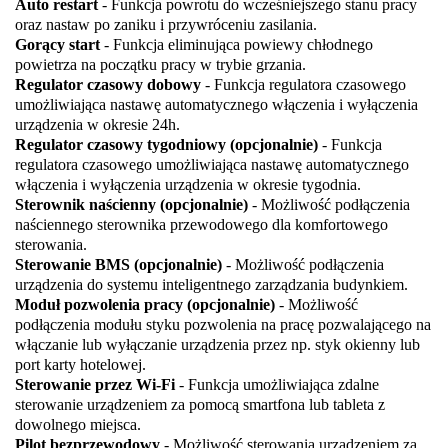
Auto restart
- Funkcja powrotu do wcześniejszego stanu pracy
oraz nastaw po zaniku i przywróceniu zasilania.
Gorący start
- Funkcja eliminująca powiewy chłodnego
powietrza na początku pracy w trybie grzania.
Regulator czasowy dobowy
- Funkcja regulatora czasowego
umożliwiająca nastawę automatycznego włączenia i wyłączenia
urządzenia w okresie 24h.
Regulator czasowy tygodniowy (
opcjonalnie)
- Funkcja
regulatora czasowego umożliwiająca nastawę automatycznego
włączenia i wyłączenia urządzenia w okresie tygodnia.
Sterownik naścienny (
opcjonalnie)
- Możliwość podłączenia
naściennego sterownika przewodowego dla komfortowego
sterowania.
Sterowanie BMS (
opcjonalnie)
- Możliwość podłączenia
urządzenia do systemu inteligentnego zarządzania budynkiem.
Moduł pozwolenia pracy (
opcjonalnie)
- Możliwość
podłączenia modułu styku pozwolenia na pracę pozwalającego na
włączanie lub wyłączanie urządzenia przez np. styk okienny lub
port karty hotelowej.
Sterowanie przez Wi-Fi
- Funkcja umożliwiająca zdalne
sterowanie urządzeniem za pomocą smartfona lub tableta z
dowolnego miejsca.
Pilot bezprzewodowy
- Możliwość sterowania urządzeniem za