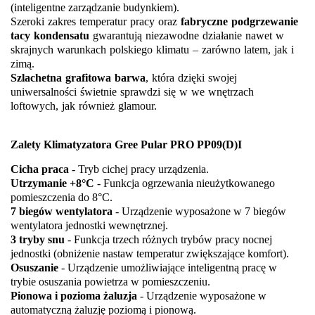
(inteligentne zarządzanie budynkiem).
Szeroki zakres temperatur pracy oraz
fabryczne podgrzewanie
tacy kondensatu
gwarantują niezawodne działanie nawet w
skrajnych warunkach polskiego klimatu – zarówno latem, jak i
zimą.
Szlachetna grafitowa barwa
, która dzięki swojej
uniwersalności świetnie sprawdzi się w we wnętrzach
loftowych, jak również glamour.
Zalety Klimatyzatora Gree Pular PRO PP09(D)I
Cicha praca
- Tryb cichej pracy urządzenia.
Utrzymanie +8°C
- Funkcja ogrzewania nieużytkowanego
pomieszczenia do 8°C.
7 biegów wentylatora
- Urządzenie wyposażone w 7 biegów
wentylatora jednostki wewnętrznej.
3 tryby snu
- Funkcja trzech różnych trybów pracy nocnej
jednostki (obniżenie nastaw temperatur zwiększające komfort).
Osuszanie
- Urządzenie umożliwiające inteligentną pracę w
trybie osuszania powietrza w pomieszczeniu.
Pionowa i pozioma żaluzja
- Urządzenie wyposażone w
automatyczną żaluzję poziomą i pionową.