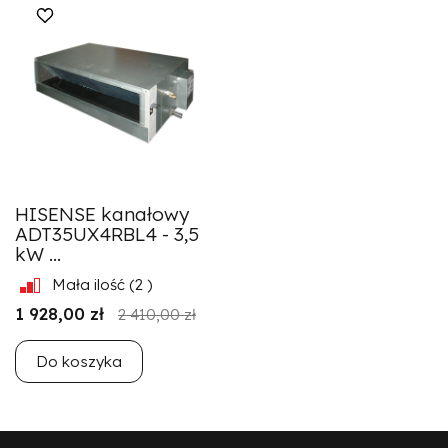
HISENSE kanałowy
ADT35UX4RBL4 - 3,5
kW ...
Mała ilość
(2 )
1 928,00 zł
2 410,00 zł
Do koszyka