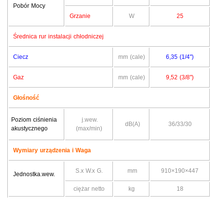
Pobór Mocy
Grzanie
W
25
Średnica rur instalacji chłodniczej
Ciecz
mm (cale)
6,35 (1/4")
Gaz
mm (cale)
9,52 (3/8")
Głośność
Poziom ciśnienia
j.wew.
dB(A)
36/33/30
akustycznego
(max/min)
Wymiary urządzenia i Waga
S.x W.x G.
mm
910×190×447
Jednostka.wew.
ciężar netto
kg
18