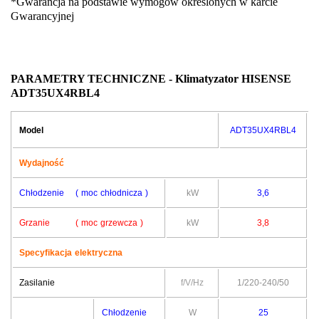
*Gwarancja na podstawie wymogów określonych w karcie
Gwarancyjnej
PARAMETRY TECHNICZNE - Klimatyzator HISENSE
ADT35UX4RBL4
Model
ADT35UX4RBL4
Wydajność
Chłodzenie
( moc chłodnicza )
kW
3,6
Grzanie ( moc grzewcza )
kW
3,8
Specyfikacja elektryczna
Zasilanie
f/V/Hz
1/220-240/50
Chłodzenie
W
25