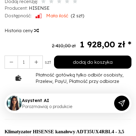
Dodaj recenzję:
Producent:
HISENSE
Dostępność:
Mała ilość
(
2
szt)
Historia ceny
1 928,00 zł *
2 410,00 zł
szt
dodaj do koszyka
Płatność gotówką tylko odbiór osobisty,
Przelew, PayU, Płatność przy odbiorze
Asystent AI
P
o
r
o
z
m
a
w
i
a
j
o
p
r
o
d
u
k
c
i
e
Klimatyzator HISENSE kanałowy ADT35UX4RBL4 - 3,5