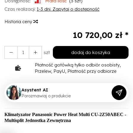
Dostępność:
Mała ilość
(
3
szt)
Czas realizacji:
1-3 dni. Zapytaj o dostępność
Historia ceny
10 720,00 zł *
szt
dodaj do koszyka
Płatność gotówką tylko odbiór osobisty,
Przelew, PayU, Płatność przy odbiorze
Asystent AI
P
o
r
o
z
m
a
w
i
a
j
o
p
r
o
d
u
k
c
i
e
Klimatyzator Panasonic Power Heat Multi CU-2Z50ABEC -
Multisplit Jednostka Zewnętrzna