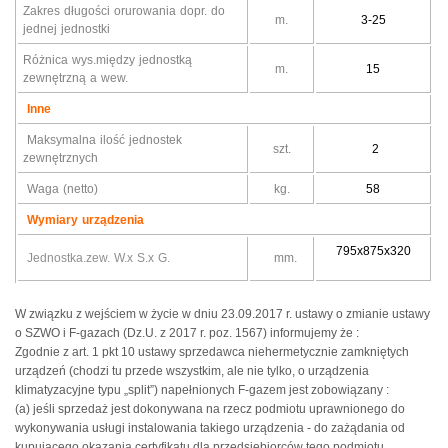
Zakres długości orurowania dopr. do
m.
3-25
jednej jednostki
Różnica wys.między jednostką
m.
15
zewnętrzną a wew.
Inne
Maksymalna ilość jednostek
szt.
2
zewnętrznych
Waga (netto)
kg.
58
Wymiary urządzenia
795x875x320
Jednostka.zew. W.x S.x G.
mm.
W związku z wejściem w życie w dniu 23.09.2017 r. ustawy o zmianie ustawy
o SZWO i F-gazach (Dz.U. z 2017 r. poz. 1567) informujemy że :
Zgodnie z art. 1 pkt 10 ustawy sprzedawca niehermetycznie zamkniętych
urządzeń (chodzi tu przede wszystkim, ale nie tylko, o urządzenia
klimatyzacyjne typu „split”) napełnionych F-gazem jest zobowiązany :
(a) jeśli sprzedaż jest dokonywana na rzecz podmiotu uprawnionego do
wykonywania usługi instalowania takiego urządzenia - do zażądania od
kupującego okazania certyfikatu dla przedsiębiorców tego podmiotu