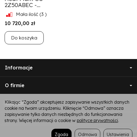
2Z50ABEC -...
Mała ilość
(3 )
10 720,00 zł
Do koszyka
Informacje
O firmie
Klikając “Zgoda” akceptujesz zapisywanie wszystkich danych
Kontakt
cookie na twoim urządzeniu. Kliknięcie “Odmowa” oznacza
zapisywanie tylko danych niezbędnych do funkcjonowania
strony. Więcej informacji o cookie w
polityce prywatności
.
*) brutto +
koszty dostawy
Zgoda
Odmowa
Ustawienia
Sklep internetowy SOTESHOP AI