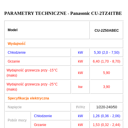
PARAMETRY TECHNICZNE - Panasonic CU-2TZ41TBE
Model
CU-
2Z50ABEC
Wydajność
Chłodzenie
kW
5,30 (2,0 - 7,50)
Grzanie
kW
6,40 (1,70 - 8,70)
Wydajność grzewcza przy -15°C
kW
5,90
(maks)
Wydajność grzewcza przy -25°C
kw
3,90
(maks)
Specyfikacja elektryczna
Napięcie
f/V/Hz
1/220-240/50
Chłodzenie
kW
1,26 (0,36 - 2,06)
Pobór mocy
Grzanie
kW
1,53 (0,32 - 2,44)