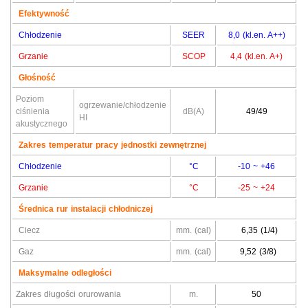
Efektywność
Chłodzenie
SEER
8,0 (kl.en. A++)
Grzanie
SCOP
4,4 (kl.en. A+)
Głośność
Poziom
ogrzewanie/chłodzenie
ciśnienia
dB(A)
49/49
HI
akustycznego
Zakres temperatur pracy jednostki zewnętrznej
Chłodzenie
°C
-10 ~ +46
Grzanie
°C
-25 ~ +24
Średnica rur instalacji chłodniczej
Ciecz
mm. (cal)
6,35 (1/4)
Gaz
mm. (cal)
9,52 (3/8)
Maksymalne odległości
Zakres długości orurowania
m.
50