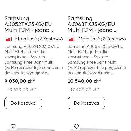
Samsung
Samsung
AJ052TXJ3KG/EU
AJ068TXJ3KG/EU
Multi FJM - jedno...
Multi FJM - jedno...
Mała ilość
(2 Zestawy)
Mała ilość
(2 Zestawy)
Samsung AJ052TXJ3KG/EU
Samsung AJ068TXJ3KG/EU
Multi FJM - jednostka
Multi FJM - jednostka
zewnętrzna - System
zewnętrzna - System
Samsung Free Joint Multi
Samsung Free Joint Multi
(FJM) reprezentuje połączenie
(FJM) reprezentuje połączenie
doskonałej wydajnośc...
doskonałej wydajnośc...
9 030,00 zł *
10 540,00 zł *
10 620,00 zł *
12 400,00 zł *
Do koszyka
Do koszyka