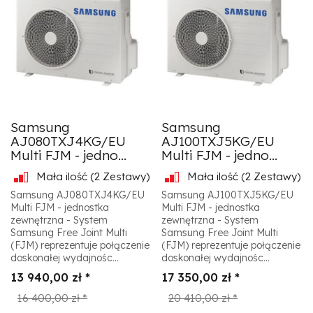
Samsung
Samsung
AJ080TXJ4KG/EU
AJ100TXJ5KG/EU
Multi FJM - jedno...
Multi FJM - jedno...
Mała ilość
(2 Zestawy)
Mała ilość
(2 Zestawy)
Samsung AJ080TXJ4KG/EU
Samsung AJ100TXJ5KG/EU
Multi FJM - jednostka
Multi FJM - jednostka
zewnętrzna - System
zewnętrzna - System
Samsung Free Joint Multi
Samsung Free Joint Multi
(FJM) reprezentuje połączenie
(FJM) reprezentuje połączenie
doskonałej wydajnośc...
doskonałej wydajnośc...
13 940,00 zł *
17 350,00 zł *
16 400,00 zł *
20 410,00 zł *