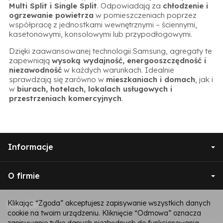
Multi Split i Single Split
. Odpowiadają za
chłodzenie i
ogrzewanie powietrza
w pomieszczeniach poprzez
współpracę z jednostkami wewnętrznymi – ściennymi,
kasetonowymi, konsolowymi lub przypodłogowymi.
Dzięki zaawansowanej technologii Samsung, agregaty te
zapewniają
wysoką wydajność, energooszczędność i
niezawodność
w każdych warunkach. Idealnie
sprawdzają się zarówno w
mieszkaniach i domach
, jak i
w
biurach, hotelach, lokalach usługowych i
przestrzeniach komercyjnych
.
Informacje
O firmie
Klikając “Zgoda” akceptujesz zapisywanie wszystkich danych
Kontakt
cookie na twoim urządzeniu. Kliknięcie “Odmowa” oznacza
zapisywanie tylko danych niezbędnych do funkcjonowania